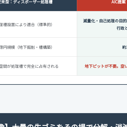
従来型：ディスポーザー処理槽
AIC提
減量化・自己処理の目的
理槽設置により適合（標準的）
行政
億円規模（地下掘削・槽構築）
約
空間が処理槽で完全に占有される
地下ピットが不要。空
像】大量の生ゴミをその場で分解・消