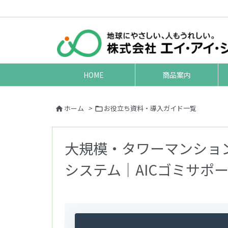
HOME
商品案内
ホーム
>
お役立ち資料・導入ガイド一覧


大規模・タワーマンショ
システム｜AICゴミサポ