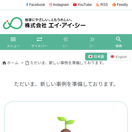

Facebook
Instagram
YouTube
Feedly
RSS





メニュー
サイドバー
前へ
次へ
検索
日本語
English
ホーム
>
ただいま、新しい事例を準備しております。


ただいま、新しい事例を準備しております。