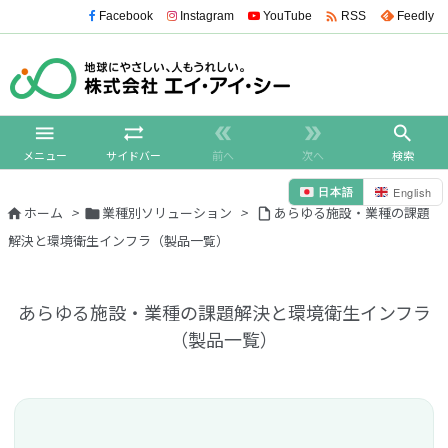

Facebook
Instagram
YouTube
Feedly
RSS





メニュー
サイドバー
前へ
次へ
検索
日本語
English
ホーム
>
業種別ソリューション
>
あらゆる施設・業種の課題



解決と環境衛生インフラ（製品一覧）
あらゆる施設・業種の課題解決と環境衛生インフラ
（製品一覧）