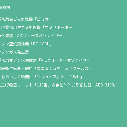
品案内
業務用生ごみ処理機「ゴミサー」
大型業務用生ゴミ処理機「ゴミサポーター」
浄化装置「AICグリースオゾナイザー」
オゾン空気清浄機「BT-180H」
オゾンガス発生器
業務用オゾン水生成器「AICウォーターオゾナイザー」
施設衛生管理・維持「エコムシュウ」＆「プールス」
水をおいしく綺麗に「ソリューブ」＆「エルセ」
人工呼吸器ユニット「118番」＆自動体外式除細動器「AED-3100」