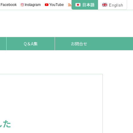
日本語
English

Facebook
Instagram
YouTube
Feedly
RSS
Q＆A集
お問合せ
した